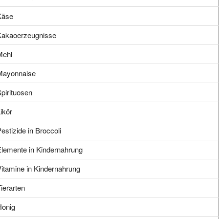
Käse
Kakaoerzeugnisse
Mehl
Mayonnaise
pirituosen
ikör
estizide in Broccoli
Elemente in Kindernahrung
itamine in Kindernahrung
ierarten
Honig