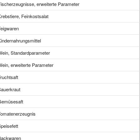
ischerzeugnisse, erweiterte Parameter
rebstiere, Feinkostsalat
Teigwaren
indernahrungsmittel
Wein, Standardparameter
ein, erweiterte Parameter
ruchtsaft
Sauerkraut
Gemüsesaft
Tomatenerzeugnis
peisefett
Backwaren