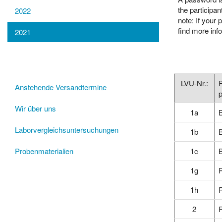
the participa
2022
note: If your
find more inf
2021
LVU-Nr.:
P
Anstehende Versandtermine
Wir über uns
1a
Laborvergleichsuntersuchungen
1b
B
1c
B
Probenmaterialien
1g
1h
R
2