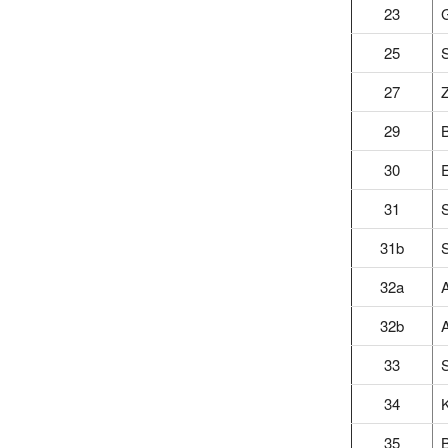
23
25
27
29
B
30
E
31
S
31b
S
32a
A
32b
A
33
34
K
35