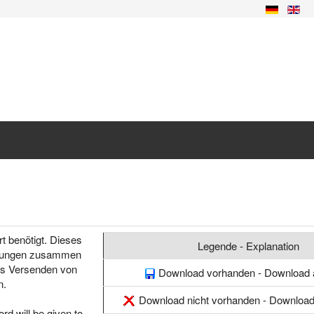
 benötigt. Dieses
Legende - Explanation
chungen zusammen
das Versenden von
Download vorhanden - Download a
n.
Download nicht vorhanden - Download 
rd will be given to