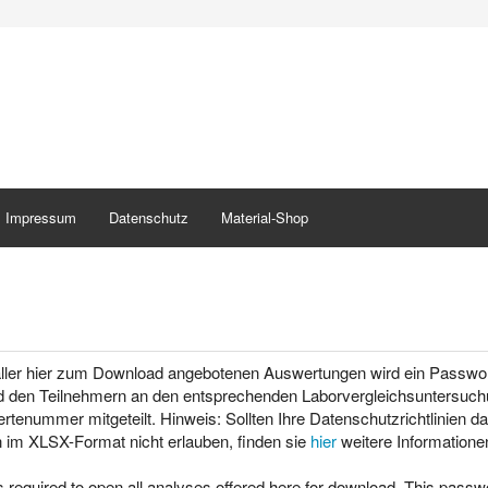
Impressum
Datenschutz
Material-Shop
ller hier zum Download angebotenen Auswertungen wird ein Passwort
d den Teilnehmern an den entsprechenden Laborvergleichsuntersu
rtenummer mitgeteilt. Hinweis: Sollten Ihre Datenschutzrichtlinien 
 im XLSX-Format nicht erlauben, finden sie
hier
weitere Informatione
 required to open all analyses offered here for download. This passwo